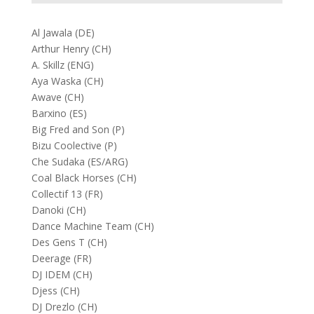
Al Jawala (DE)
Arthur Henry (CH)
A. Skillz (ENG)
Aya Waska (CH)
Awave (CH)
Barxino (ES)
Big Fred and Son (P)
Bizu Coolective (P)
Che Sudaka (ES/ARG)
Coal Black Horses (CH)
Collectif 13 (FR)
Danoki (CH)
Dance Machine Team (CH)
Des Gens T (CH)
Deerage (FR)
DJ IDEM (CH)
Djess (CH)
DJ Drezlo (CH)